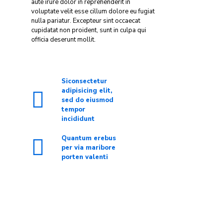
aute irure dolor in reprehenderit in
voluptate velit esse cillum dolore eu fugiat
nulla pariatur. Excepteur sint occaecat
cupidatat non proident, sunt in culpa qui
officia deserunt mollit.
Siconsectetur
adipisicing elit,
sed do eiusmod
tempor
incididunt
Quantum erebus
per via maribore
porten valenti