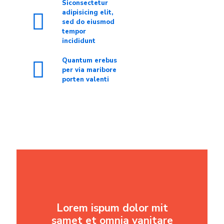
Siconsectetur
adipisicing elit,
sed do eiusmod
tempor
incididunt
Quantum erebus
per via maribore
porten valenti
Lorem ispum dolor mit
samet et omnia vanitare